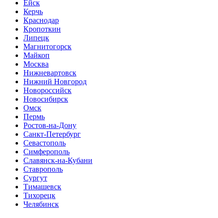
Ейск
Керчь
Краснодар
Кропоткин
Липецк
Магнитогорск
Майкоп
Москва
Нижневартовск
Нижний Новгород
Новороссийск
Новосибирск
Омск
Пермь
Ростов-на-Дону
Санкт-Петербург
Севастополь
Симферополь
Славянск-на-Кубани
Ставрополь
Сургут
Тимашевск
Тихорецк
Челябинск