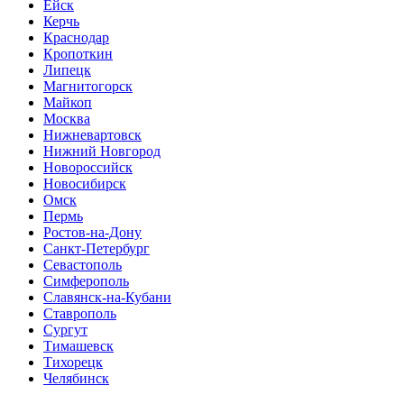
Ейск
Керчь
Краснодар
Кропоткин
Липецк
Магнитогорск
Майкоп
Москва
Нижневартовск
Нижний Новгород
Новороссийск
Новосибирск
Омск
Пермь
Ростов-на-Дону
Санкт-Петербург
Севастополь
Симферополь
Славянск-на-Кубани
Ставрополь
Сургут
Тимашевск
Тихорецк
Челябинск