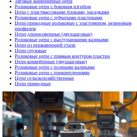
Тяговые конвейерные цепи
Роликовые цепи с боковым изгибом
Цепи с пластмассовыми блоками, насадками
Роликовые цепи с зубчатыми пластинами
Цепи приводные роликовые с эластомером, резиновым
профилем
Цепи длиннозвенные (двухшаговые)
Роликовые цепи с выступающими валиками
Цепи из нержавеющей стали
Цепи грузовые
Роликовые цепи с прямым контуром пластин
Цепи конвейерные (двухшаговые)
Роликовые цепи с полными валиками
Роликовые цепи с прикреплениями
Цепи сельскохозяйственные
Цепи приводные