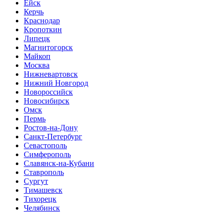
Ейск
Керчь
Краснодар
Кропоткин
Липецк
Магнитогорск
Майкоп
Москва
Нижневартовск
Нижний Новгород
Новороссийск
Новосибирск
Омск
Пермь
Ростов-на-Дону
Санкт-Петербург
Севастополь
Симферополь
Славянск-на-Кубани
Ставрополь
Сургут
Тимашевск
Тихорецк
Челябинск