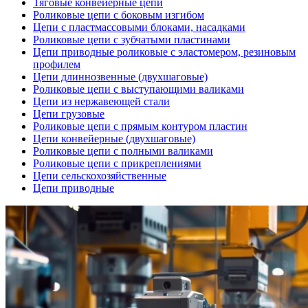
Тяговые конвейерные цепи
Роликовые цепи с боковым изгибом
Цепи с пластмассовыми блоками, насадками
Роликовые цепи с зубчатыми пластинами
Цепи приводные роликовые с эластомером, резиновым
профилем
Цепи длиннозвенные (двухшаговые)
Роликовые цепи с выступающими валиками
Цепи из нержавеющей стали
Цепи грузовые
Роликовые цепи с прямым контуром пластин
Цепи конвейерные (двухшаговые)
Роликовые цепи с полными валиками
Роликовые цепи с прикреплениями
Цепи сельскохозяйственные
Цепи приводные