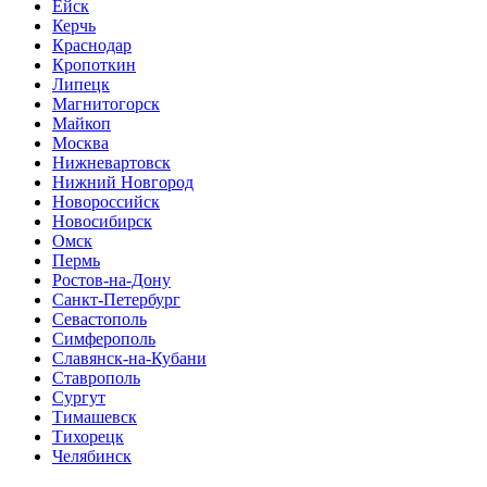
Ейск
Керчь
Краснодар
Кропоткин
Липецк
Магнитогорск
Майкоп
Москва
Нижневартовск
Нижний Новгород
Новороссийск
Новосибирск
Омск
Пермь
Ростов-на-Дону
Санкт-Петербург
Севастополь
Симферополь
Славянск-на-Кубани
Ставрополь
Сургут
Тимашевск
Тихорецк
Челябинск