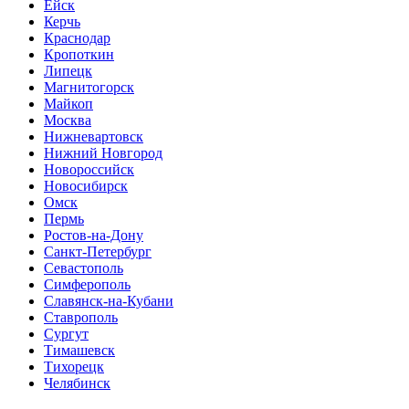
Ейск
Керчь
Краснодар
Кропоткин
Липецк
Магнитогорск
Майкоп
Москва
Нижневартовск
Нижний Новгород
Новороссийск
Новосибирск
Омск
Пермь
Ростов-на-Дону
Санкт-Петербург
Севастополь
Симферополь
Славянск-на-Кубани
Ставрополь
Сургут
Тимашевск
Тихорецк
Челябинск