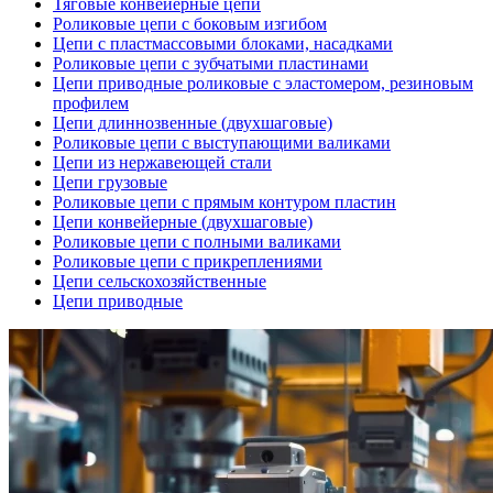
Тяговые конвейерные цепи
Роликовые цепи с боковым изгибом
Цепи с пластмассовыми блоками, насадками
Роликовые цепи с зубчатыми пластинами
Цепи приводные роликовые с эластомером, резиновым
профилем
Цепи длиннозвенные (двухшаговые)
Роликовые цепи с выступающими валиками
Цепи из нержавеющей стали
Цепи грузовые
Роликовые цепи с прямым контуром пластин
Цепи конвейерные (двухшаговые)
Роликовые цепи с полными валиками
Роликовые цепи с прикреплениями
Цепи сельскохозяйственные
Цепи приводные