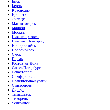
Ейск
Керчь
Краснодар
Кропоткин
Липецк
Магнитогорск
Майкоп
Москва
Нижневартовск
Нижний Новгород
Новороссийск
Новосибирск
Омск
Пермь
Ростов-на-Дону
Санкт-Петербург
Севастополь
Симферополь
Славянск-на-Кубани
Ставрополь
Сургут
Тимашевск
Тихорецк
Челябинск