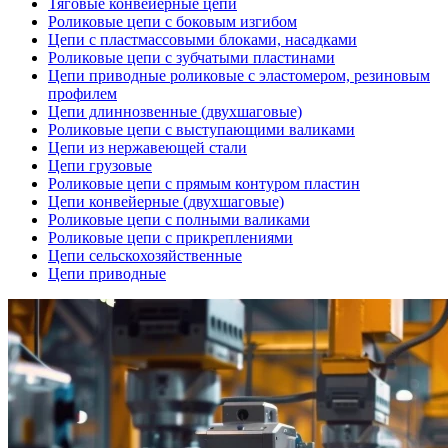
Тяговые конвейерные цепи
Роликовые цепи с боковым изгибом
Цепи с пластмассовыми блоками, насадками
Роликовые цепи с зубчатыми пластинами
Цепи приводные роликовые с эластомером, резиновым
профилем
Цепи длиннозвенные (двухшаговые)
Роликовые цепи с выступающими валиками
Цепи из нержавеющей стали
Цепи грузовые
Роликовые цепи с прямым контуром пластин
Цепи конвейерные (двухшаговые)
Роликовые цепи с полными валиками
Роликовые цепи с прикреплениями
Цепи сельскохозяйственные
Цепи приводные