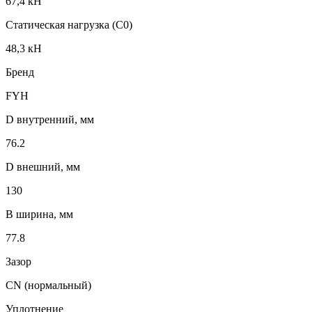
67,4 кН
Статическая нагрузка (C0)
48,3 кН
Бренд
FYH
D внутренний, мм
76.2
D внешний, мм
130
B ширина, мм
77.8
Зазор
CN (нормальный)
Уплотнение