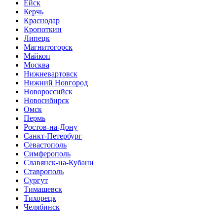
Ейск
Керчь
Краснодар
Кропоткин
Липецк
Магнитогорск
Майкоп
Москва
Нижневартовск
Нижний Новгород
Новороссийск
Новосибирск
Омск
Пермь
Ростов-на-Дону
Санкт-Петербург
Севастополь
Симферополь
Славянск-на-Кубани
Ставрополь
Сургут
Тимашевск
Тихорецк
Челябинск