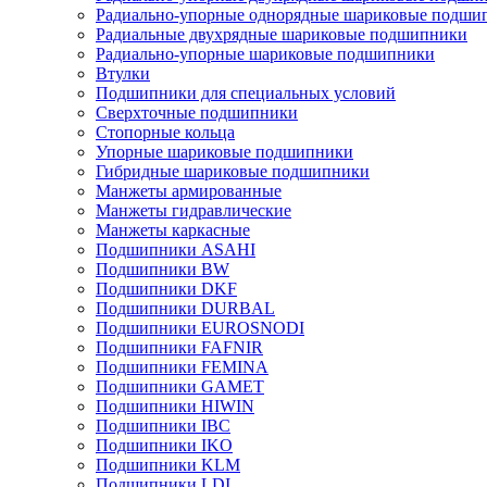
Радиально-упорные однорядные шариковые подши
Радиальные двухрядные шариковые подшипники
Радиально-упорные шариковые подшипники
Втулки
Подшипники для специальных условий
Сверхточные подшипники
Стопорные кольца
Упорные шариковые подшипники
Гибридные шариковые подшипники
Манжеты армированные
Манжеты гидравлические
Манжеты каркасные
Подшипники ASAHI
Подшипники BW
Подшипники DKF
Подшипники DURBAL
Подшипники EUROSNODI
Подшипники FAFNIR
Подшипники FEMINA
Подшипники GAMET
Подшипники HIWIN
Подшипники IBC
Подшипники IKO
Подшипники KLM
Подшипники LDI