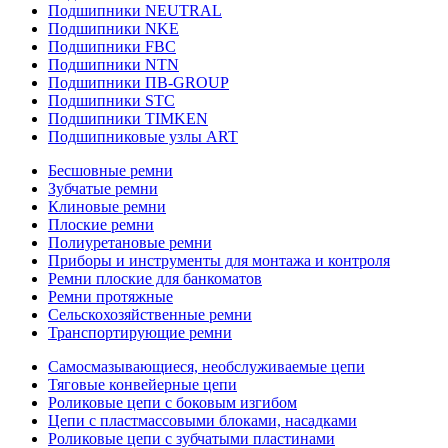
Подшипники NEUTRAL
Подшипники NKE
Подшипники FBC
Подшипники NTN
Подшипники ПВ-GROUP
Подшипники STC
Подшипники TIMKEN
Подшипниковые узлы ART
Бесшовные ремни
Зубчатые ремни
Клиновые ремни
Плоские ремни
Полиуретановые ремни
Приборы и инструменты для монтажа и контроля
Ремни плоские для банкоматов
Ремни протяжные
Сельскохозяйственные ремни
Транспортирующие ремни
Самосмазывающиеся, необслуживаемые цепи
Тяговые конвейерные цепи
Роликовые цепи с боковым изгибом
Цепи с пластмассовыми блоками, насадками
Роликовые цепи с зубчатыми пластинами