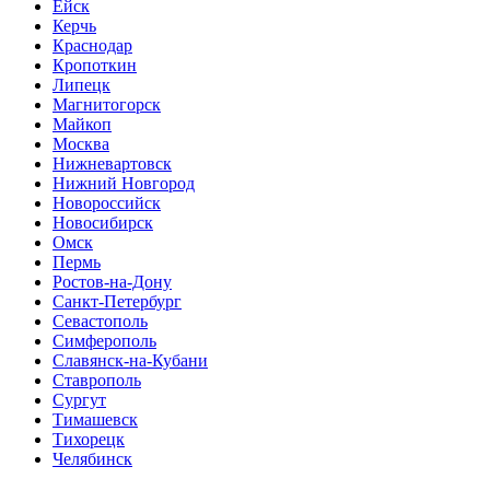
Ейск
Керчь
Краснодар
Кропоткин
Липецк
Магнитогорск
Майкоп
Москва
Нижневартовск
Нижний Новгород
Новороссийск
Новосибирск
Омск
Пермь
Ростов-на-Дону
Санкт-Петербург
Севастополь
Симферополь
Славянск-на-Кубани
Ставрополь
Сургут
Тимашевск
Тихорецк
Челябинск