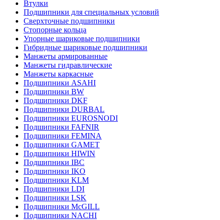
Втулки
Подшипники для специальных условий
Сверхточные подшипники
Стопорные кольца
Упорные шариковые подшипники
Гибридные шариковые подшипники
Манжеты армированные
Манжеты гидравлические
Манжеты каркасные
Подшипники ASAHI
Подшипники BW
Подшипники DKF
Подшипники DURBAL
Подшипники EUROSNODI
Подшипники FAFNIR
Подшипники FEMINA
Подшипники GAMET
Подшипники HIWIN
Подшипники IBC
Подшипники IKO
Подшипники KLM
Подшипники LDI
Подшипники LSK
Подшипники McGILL
Подшипники NACHI