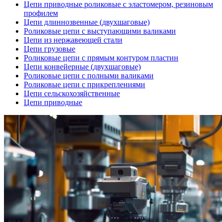
Цепи приводные роликовые с эластомером, резиновым
профилем
Цепи длиннозвенные (двухшаговые)
Роликовые цепи с выступающими валиками
Цепи из нержавеющей стали
Цепи грузовые
Роликовые цепи с прямым контуром пластин
Цепи конвейерные (двухшаговые)
Роликовые цепи с полными валиками
Роликовые цепи с прикреплениями
Цепи сельскохозяйственные
Цепи приводные