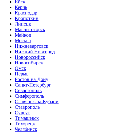
Ейск
Керчь
Краснодар
Кропоткин
Липецк
Магнитогорск
Майкоп
Москва
Нижневартовск
Нижний Новгород
Новороссийск
Новосибирск
Омск
Пермь
Ростов-на-Дону
Санкт-Петербург
Севастополь
Симферополь
Славянск-на-Кубани
Ставрополь
Сургут
Тимашевск
Тихорецк
Челябинск