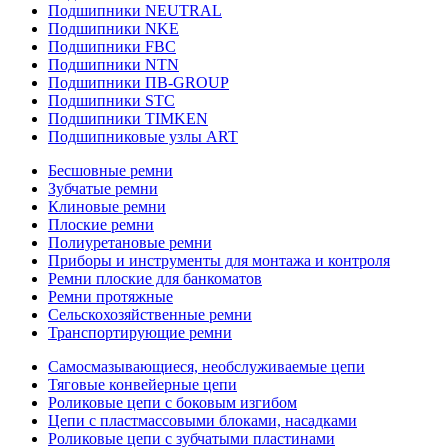
Подшипники NEUTRAL
Подшипники NKE
Подшипники FBC
Подшипники NTN
Подшипники ПВ-GROUP
Подшипники STC
Подшипники TIMKEN
Подшипниковые узлы ART
Бесшовные ремни
Зубчатые ремни
Клиновые ремни
Плоские ремни
Полиуретановые ремни
Приборы и инструменты для монтажа и контроля
Ремни плоские для банкоматов
Ремни протяжные
Сельскохозяйственные ремни
Транспортирующие ремни
Самосмазывающиеся, необслуживаемые цепи
Тяговые конвейерные цепи
Роликовые цепи с боковым изгибом
Цепи с пластмассовыми блоками, насадками
Роликовые цепи с зубчатыми пластинами