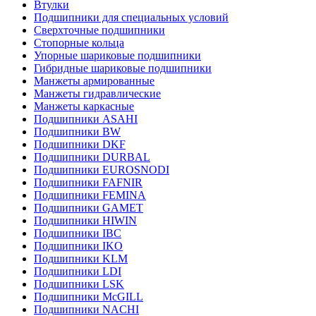
Втулки
Подшипники для специальных условий
Сверхточные подшипники
Стопорные кольца
Упорные шариковые подшипники
Гибридные шариковые подшипники
Манжеты армированные
Манжеты гидравлические
Манжеты каркасные
Подшипники ASAHI
Подшипники BW
Подшипники DKF
Подшипники DURBAL
Подшипники EUROSNODI
Подшипники FAFNIR
Подшипники FEMINA
Подшипники GAMET
Подшипники HIWIN
Подшипники IBC
Подшипники IKO
Подшипники KLM
Подшипники LDI
Подшипники LSK
Подшипники McGILL
Подшипники NACHI