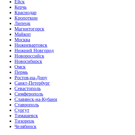
Ейск
Керчь
Краснодар
Кропоткин
Липецк
Магнитогорск
Майкоп
Москва
Нижневартовск
Нижний Новгород
Новороссийск
Новосибирск
Омск
Пермь
Ростов-на-Дону
Санкт-Петербург
Севастополь
Симферополь
Славянск-на-Кубани
Ставрополь
Сургут
Тимашевск
Тихорецк
Челябинск