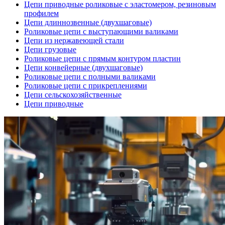
Цепи приводные роликовые с эластомером, резиновым
профилем
Цепи длиннозвенные (двухшаговые)
Роликовые цепи с выступающими валиками
Цепи из нержавеющей стали
Цепи грузовые
Роликовые цепи с прямым контуром пластин
Цепи конвейерные (двухшаговые)
Роликовые цепи с полными валиками
Роликовые цепи с прикреплениями
Цепи сельскохозяйственные
Цепи приводные