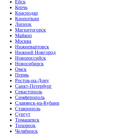
Ейск
Керчь
Краснодар
Кропоткин
Липецк
Магнитогорск
Майкоп
Москва
Нижневартовск
Нижний Новгород
Новороссийск
Новосибирск
Омск
Пермь
Ростов-на-Дону
Санкт-Петербург
Севастополь
Симферополь
Славянск-на-Кубани
Ставрополь
Сургут
Тимашевск
Тихорецк
Челябинск