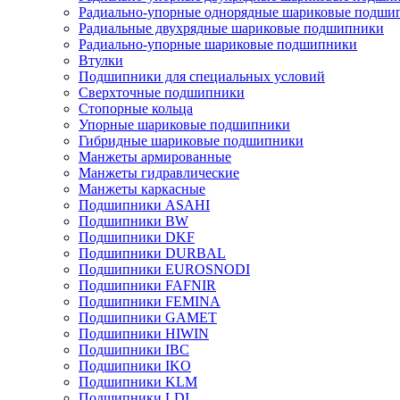
Радиально-упорные однорядные шариковые подши
Радиальные двухрядные шариковые подшипники
Радиально-упорные шариковые подшипники
Втулки
Подшипники для специальных условий
Сверхточные подшипники
Стопорные кольца
Упорные шариковые подшипники
Гибридные шариковые подшипники
Манжеты армированные
Манжеты гидравлические
Манжеты каркасные
Подшипники ASAHI
Подшипники BW
Подшипники DKF
Подшипники DURBAL
Подшипники EUROSNODI
Подшипники FAFNIR
Подшипники FEMINA
Подшипники GAMET
Подшипники HIWIN
Подшипники IBC
Подшипники IKO
Подшипники KLM
Подшипники LDI