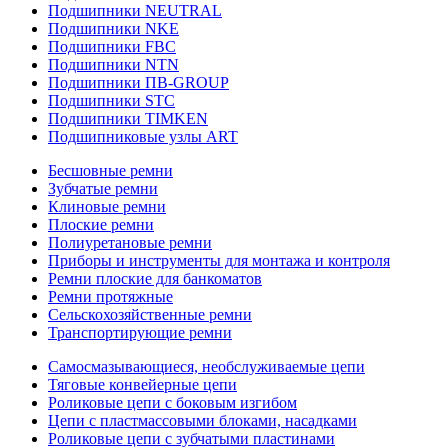
Подшипники NEUTRAL
Подшипники NKE
Подшипники FBC
Подшипники NTN
Подшипники ПВ-GROUP
Подшипники STC
Подшипники TIMKEN
Подшипниковые узлы ART
Бесшовные ремни
Зубчатые ремни
Клиновые ремни
Плоские ремни
Полиуретановые ремни
Приборы и инструменты для монтажа и контроля
Ремни плоские для банкоматов
Ремни протяжные
Сельскохозяйственные ремни
Транспортирующие ремни
Самосмазывающиеся, необслуживаемые цепи
Тяговые конвейерные цепи
Роликовые цепи с боковым изгибом
Цепи с пластмассовыми блоками, насадками
Роликовые цепи с зубчатыми пластинами