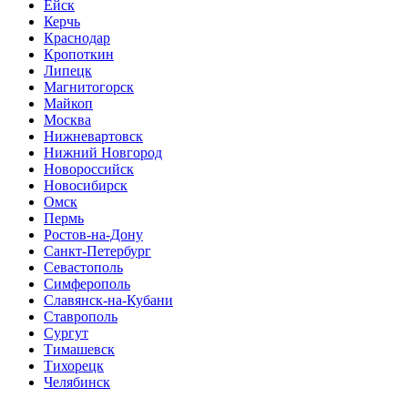
Ейск
Керчь
Краснодар
Кропоткин
Липецк
Магнитогорск
Майкоп
Москва
Нижневартовск
Нижний Новгород
Новороссийск
Новосибирск
Омск
Пермь
Ростов-на-Дону
Санкт-Петербург
Севастополь
Симферополь
Славянск-на-Кубани
Ставрополь
Сургут
Тимашевск
Тихорецк
Челябинск