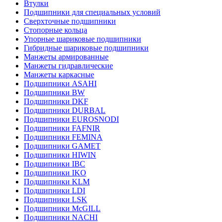
Втулки
Подшипники для специальных условий
Сверхточные подшипники
Стопорные кольца
Упорные шариковые подшипники
Гибридные шариковые подшипники
Манжеты армированные
Манжеты гидравлические
Манжеты каркасные
Подшипники ASAHI
Подшипники BW
Подшипники DKF
Подшипники DURBAL
Подшипники EUROSNODI
Подшипники FAFNIR
Подшипники FEMINA
Подшипники GAMET
Подшипники HIWIN
Подшипники IBC
Подшипники IKO
Подшипники KLM
Подшипники LDI
Подшипники LSK
Подшипники McGILL
Подшипники NACHI