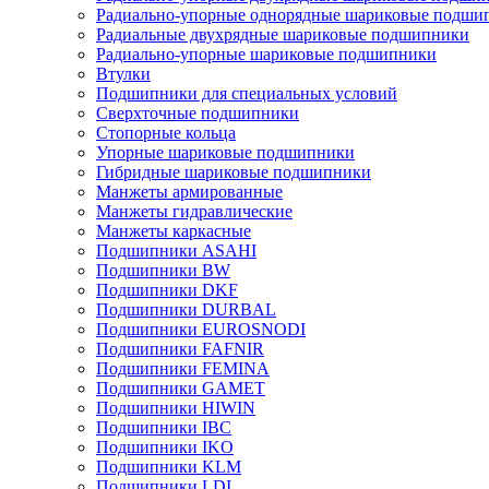
Радиально-упорные однорядные шариковые подши
Радиальные двухрядные шариковые подшипники
Радиально-упорные шариковые подшипники
Втулки
Подшипники для специальных условий
Сверхточные подшипники
Стопорные кольца
Упорные шариковые подшипники
Гибридные шариковые подшипники
Манжеты армированные
Манжеты гидравлические
Манжеты каркасные
Подшипники ASAHI
Подшипники BW
Подшипники DKF
Подшипники DURBAL
Подшипники EUROSNODI
Подшипники FAFNIR
Подшипники FEMINA
Подшипники GAMET
Подшипники HIWIN
Подшипники IBC
Подшипники IKO
Подшипники KLM
Подшипники LDI