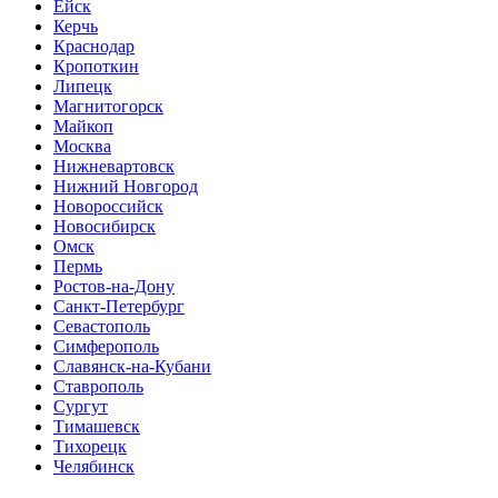
Ейск
Керчь
Краснодар
Кропоткин
Липецк
Магнитогорск
Майкоп
Москва
Нижневартовск
Нижний Новгород
Новороссийск
Новосибирск
Омск
Пермь
Ростов-на-Дону
Санкт-Петербург
Севастополь
Симферополь
Славянск-на-Кубани
Ставрополь
Сургут
Тимашевск
Тихорецк
Челябинск