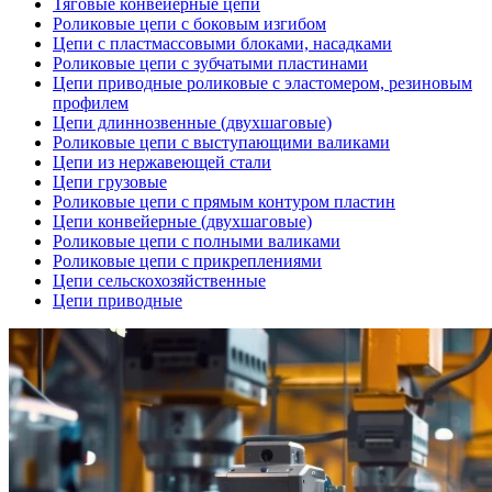
Тяговые конвейерные цепи
Роликовые цепи с боковым изгибом
Цепи с пластмассовыми блоками, насадками
Роликовые цепи с зубчатыми пластинами
Цепи приводные роликовые с эластомером, резиновым
профилем
Цепи длиннозвенные (двухшаговые)
Роликовые цепи с выступающими валиками
Цепи из нержавеющей стали
Цепи грузовые
Роликовые цепи с прямым контуром пластин
Цепи конвейерные (двухшаговые)
Роликовые цепи с полными валиками
Роликовые цепи с прикреплениями
Цепи сельскохозяйственные
Цепи приводные