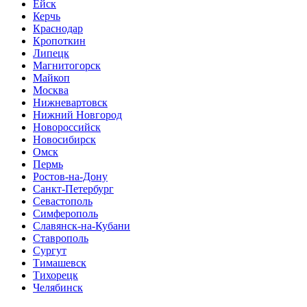
Ейск
Керчь
Краснодар
Кропоткин
Липецк
Магнитогорск
Майкоп
Москва
Нижневартовск
Нижний Новгород
Новороссийск
Новосибирск
Омск
Пермь
Ростов-на-Дону
Санкт-Петербург
Севастополь
Симферополь
Славянск-на-Кубани
Ставрополь
Сургут
Тимашевск
Тихорецк
Челябинск