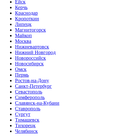
Ейск
Керчь
Краснодар
Кропоткин
Липецк
Магнитогорск
Майкоп
Москва
Нижневартовск
Нижний Новгород
Новороссийск
Новосибирск
Омск
Пермь
Ростов-на-Дону
Санкт-Петербург
Севастополь
Симферополь
Славянск-на-Кубани
Ставрополь
Сургут
Тимашевск
Тихорецк
Челябинск