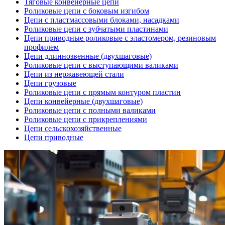
Тяговые конвейерные цепи
Роликовые цепи с боковым изгибом
Цепи с пластмассовыми блоками, насадками
Роликовые цепи с зубчатыми пластинами
Цепи приводные роликовые с эластомером, резиновым
профилем
Цепи длиннозвенные (двухшаговые)
Роликовые цепи с выступающими валиками
Цепи из нержавеющей стали
Цепи грузовые
Роликовые цепи с прямым контуром пластин
Цепи конвейерные (двухшаговые)
Роликовые цепи с полными валиками
Роликовые цепи с прикреплениями
Цепи сельскохозяйственные
Цепи приводные