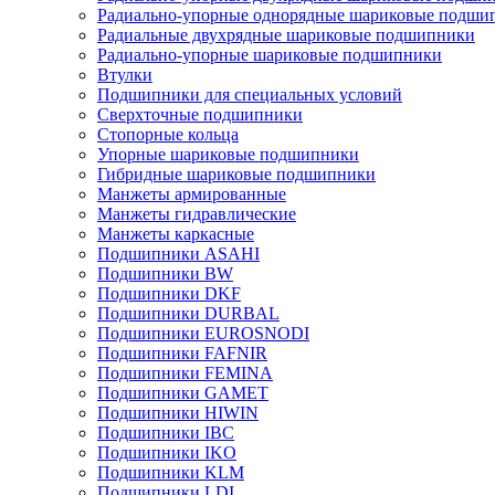
Радиально-упорные однорядные шариковые подши
Радиальные двухрядные шариковые подшипники
Радиально-упорные шариковые подшипники
Втулки
Подшипники для специальных условий
Сверхточные подшипники
Стопорные кольца
Упорные шариковые подшипники
Гибридные шариковые подшипники
Манжеты армированные
Манжеты гидравлические
Манжеты каркасные
Подшипники ASAHI
Подшипники BW
Подшипники DKF
Подшипники DURBAL
Подшипники EUROSNODI
Подшипники FAFNIR
Подшипники FEMINA
Подшипники GAMET
Подшипники HIWIN
Подшипники IBC
Подшипники IKO
Подшипники KLM
Подшипники LDI