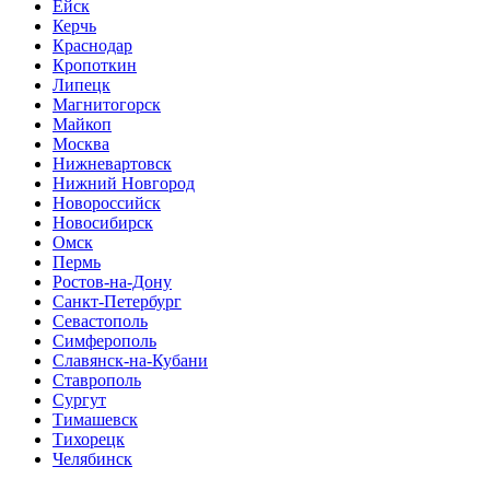
Ейск
Керчь
Краснодар
Кропоткин
Липецк
Магнитогорск
Майкоп
Москва
Нижневартовск
Нижний Новгород
Новороссийск
Новосибирск
Омск
Пермь
Ростов-на-Дону
Санкт-Петербург
Севастополь
Симферополь
Славянск-на-Кубани
Ставрополь
Сургут
Тимашевск
Тихорецк
Челябинск