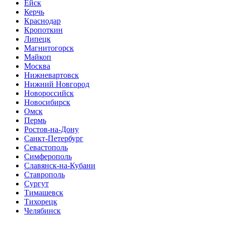
Ейск
Керчь
Краснодар
Кропоткин
Липецк
Магнитогорск
Майкоп
Москва
Нижневартовск
Нижний Новгород
Новороссийск
Новосибирск
Омск
Пермь
Ростов-на-Дону
Санкт-Петербург
Севастополь
Симферополь
Славянск-на-Кубани
Ставрополь
Сургут
Тимашевск
Тихорецк
Челябинск