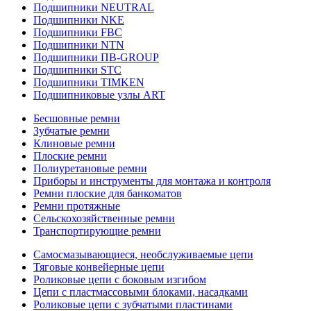
Подшипники NEUTRAL
Подшипники NKE
Подшипники FBC
Подшипники NTN
Подшипники ПВ-GROUP
Подшипники STC
Подшипники TIMKEN
Подшипниковые узлы ART
Бесшовные ремни
Зубчатые ремни
Клиновые ремни
Плоские ремни
Полиуретановые ремни
Приборы и инструменты для монтажа и контроля
Ремни плоские для банкоматов
Ремни протяжные
Сельскохозяйственные ремни
Транспортирующие ремни
Самосмазывающиеся, необслуживаемые цепи
Тяговые конвейерные цепи
Роликовые цепи с боковым изгибом
Цепи с пластмассовыми блоками, насадками
Роликовые цепи с зубчатыми пластинами