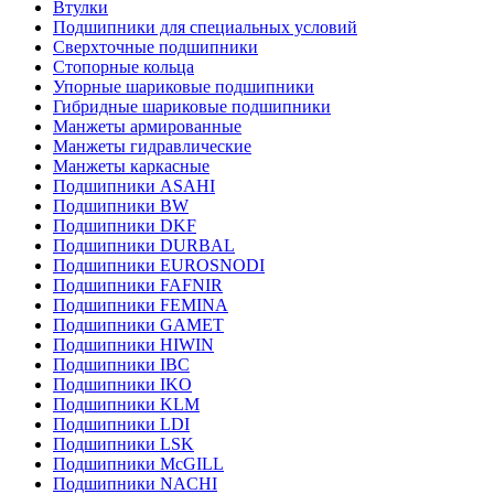
Втулки
Подшипники для специальных условий
Сверхточные подшипники
Стопорные кольца
Упорные шариковые подшипники
Гибридные шариковые подшипники
Манжеты армированные
Манжеты гидравлические
Манжеты каркасные
Подшипники ASAHI
Подшипники BW
Подшипники DKF
Подшипники DURBAL
Подшипники EUROSNODI
Подшипники FAFNIR
Подшипники FEMINA
Подшипники GAMET
Подшипники HIWIN
Подшипники IBC
Подшипники IKO
Подшипники KLM
Подшипники LDI
Подшипники LSK
Подшипники McGILL
Подшипники NACHI