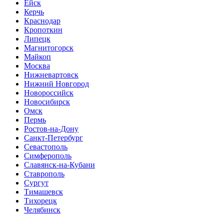
Ейск
Керчь
Краснодар
Кропоткин
Липецк
Магнитогорск
Майкоп
Москва
Нижневартовск
Нижний Новгород
Новороссийск
Новосибирск
Омск
Пермь
Ростов-на-Дону
Санкт-Петербург
Севастополь
Симферополь
Славянск-на-Кубани
Ставрополь
Сургут
Тимашевск
Тихорецк
Челябинск