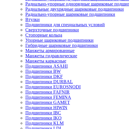
Радиально-упорные однорядные шариковые подши
Радиальные двухрядные шариковые подшипники
Радиально-упорные шариковые подшипники
Втулки
Подшипники для специальных условий
Сверхточные подшипники
Стопорные кольца
Упорные шариковые подшипники
Гибридные шариковые подшипники
Манжеты армированные
Манжеты гидравлические
Манжеты каркасные
Подшипники ASAHI
Подшипники BW
Подшипники DKF
Подшипники DURBAL
Подшипники EUROSNODI
Подшипники FAFNIR
Подшипники FEMINA
Подшипники GAMET
Подшипники HIWIN
Подшипники IBC
Подшипники IKO
Подшипники KLM
Подшипники LDI