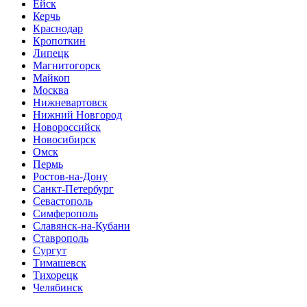
Ейск
Керчь
Краснодар
Кропоткин
Липецк
Магнитогорск
Майкоп
Москва
Нижневартовск
Нижний Новгород
Новороссийск
Новосибирск
Омск
Пермь
Ростов-на-Дону
Санкт-Петербург
Севастополь
Симферополь
Славянск-на-Кубани
Ставрополь
Сургут
Тимашевск
Тихорецк
Челябинск