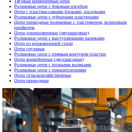
Тяговые конвейерные цепи
Роликовые цепи с боковым изгибом
Цепи с пластмассовыми блоками, насадками
Роликовые цепи с зубчатыми пластинами
Цепи приводные роликовые с эластомером, резиновым
профилем
Цепи длиннозвенные (двухшаговые)
Роликовые цепи с выступающими валиками
Цепи из нержавеющей стали
Цепи грузовые
Роликовые цепи с прямым контуром пластин
Цепи конвейерные (двухшаговые)
Роликовые цепи с полными валиками
Роликовые цепи с прикреплениями
Цепи сельскохозяйственные
Цепи приводные