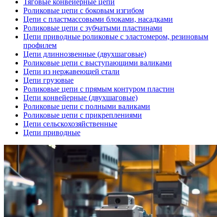
Тяговые конвейерные цепи
Роликовые цепи с боковым изгибом
Цепи с пластмассовыми блоками, насадками
Роликовые цепи с зубчатыми пластинами
Цепи приводные роликовые с эластомером, резиновым
профилем
Цепи длиннозвенные (двухшаговые)
Роликовые цепи с выступающими валиками
Цепи из нержавеющей стали
Цепи грузовые
Роликовые цепи с прямым контуром пластин
Цепи конвейерные (двухшаговые)
Роликовые цепи с полными валиками
Роликовые цепи с прикреплениями
Цепи сельскохозяйственные
Цепи приводные