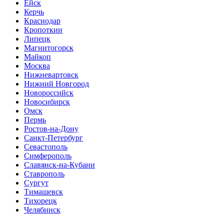
Ейск
Керчь
Краснодар
Кропоткин
Липецк
Магнитогорск
Майкоп
Москва
Нижневартовск
Нижний Новгород
Новороссийск
Новосибирск
Омск
Пермь
Ростов-на-Дону
Санкт-Петербург
Севастополь
Симферополь
Славянск-на-Кубани
Ставрополь
Сургут
Тимашевск
Тихорецк
Челябинск