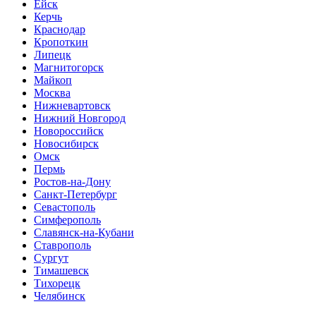
Ейск
Керчь
Краснодар
Кропоткин
Липецк
Магнитогорск
Майкоп
Москва
Нижневартовск
Нижний Новгород
Новороссийск
Новосибирск
Омск
Пермь
Ростов-на-Дону
Санкт-Петербург
Севастополь
Симферополь
Славянск-на-Кубани
Ставрополь
Сургут
Тимашевск
Тихорецк
Челябинск