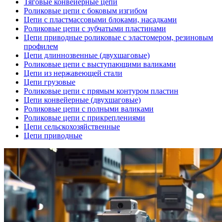
Тяговые конвейерные цепи
Роликовые цепи с боковым изгибом
Цепи с пластмассовыми блоками, насадками
Роликовые цепи с зубчатыми пластинами
Цепи приводные роликовые с эластомером, резиновым
профилем
Цепи длиннозвенные (двухшаговые)
Роликовые цепи с выступающими валиками
Цепи из нержавеющей стали
Цепи грузовые
Роликовые цепи с прямым контуром пластин
Цепи конвейерные (двухшаговые)
Роликовые цепи с полными валиками
Роликовые цепи с прикреплениями
Цепи сельскохозяйственные
Цепи приводные