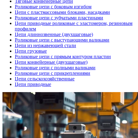
Тяговые конвейерные цепи
Роликовые цепи с боковым изгибом
Цепи с пластмассовыми блоками, насадками
Роликовые цепи с зубчатыми пластинами
Цепи приводные роликовые с эластомером, резиновым
профилем
Цепи длиннозвенные (двухшаговые)
Роликовые цепи с выступающими валиками
Цепи из нержавеющей стали
Цепи грузовые
Роликовые цепи с прямым контуром пластин
Цепи конвейерные (двухшаговые)
Роликовые цепи с полными валиками
Роликовые цепи с прикреплениями
Цепи сельскохозяйственные
Цепи приводные