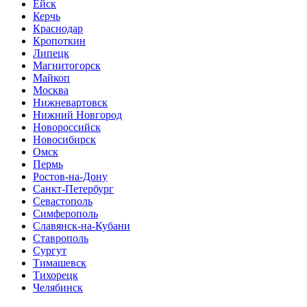
Ейск
Керчь
Краснодар
Кропоткин
Липецк
Магнитогорск
Майкоп
Москва
Нижневартовск
Нижний Новгород
Новороссийск
Новосибирск
Омск
Пермь
Ростов-на-Дону
Санкт-Петербург
Севастополь
Симферополь
Славянск-на-Кубани
Ставрополь
Сургут
Тимашевск
Тихорецк
Челябинск