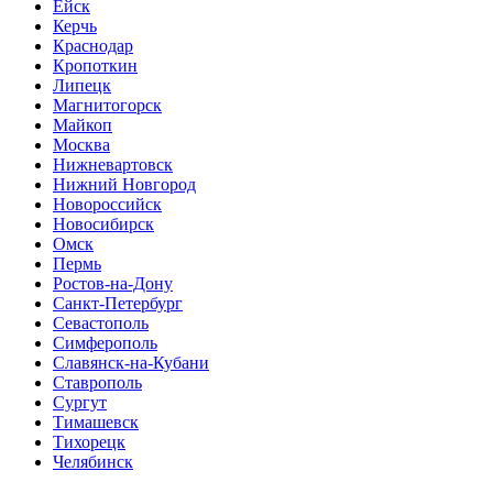
Ейск
Керчь
Краснодар
Кропоткин
Липецк
Магнитогорск
Майкоп
Москва
Нижневартовск
Нижний Новгород
Новороссийск
Новосибирск
Омск
Пермь
Ростов-на-Дону
Санкт-Петербург
Севастополь
Симферополь
Славянск-на-Кубани
Ставрополь
Сургут
Тимашевск
Тихорецк
Челябинск