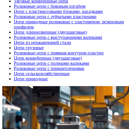
Тяговые конвейерные цепи
Роликовые цепи с боковым изгибом
Цепи с пластмассовыми блоками, насадками
Роликовые цепи с зубчатыми пластинами
Цепи приводные роликовые с эластомером, резиновым
профилем
Цепи длиннозвенные (двухшаговые)
Роликовые цепи с выступающими валиками
Цепи из нержавеющей стали
Цепи грузовые
Роликовые цепи с прямым контуром пластин
Цепи конвейерные (двухшаговые)
Роликовые цепи с полными валиками
Роликовые цепи с прикреплениями
Цепи сельскохозяйственные
Цепи приводные