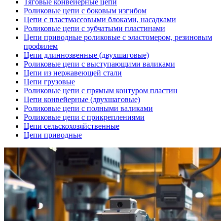
Тяговые конвейерные цепи
Роликовые цепи с боковым изгибом
Цепи с пластмассовыми блоками, насадками
Роликовые цепи с зубчатыми пластинами
Цепи приводные роликовые с эластомером, резиновым
профилем
Цепи длиннозвенные (двухшаговые)
Роликовые цепи с выступающими валиками
Цепи из нержавеющей стали
Цепи грузовые
Роликовые цепи с прямым контуром пластин
Цепи конвейерные (двухшаговые)
Роликовые цепи с полными валиками
Роликовые цепи с прикреплениями
Цепи сельскохозяйственные
Цепи приводные