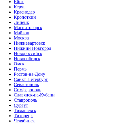
Ейск
Керчь
Краснодар
Кропоткин
Липецк
Магнитогорск
Майкоп
Москва
Нижневартовск
Нижний Новгород
Новороссийск
Новосибирск
Омск
Пермь
Ростов-на-Дону
Санкт-Петербург
Севастополь
Симферополь
Славянск-на-Кубани
Ставрополь
Сургут
Тимашевск
Тихорецк
Челябинск