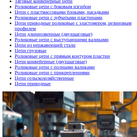
Тяговые конвейерные цепи
Роликовые цепи с боковым изгибом
Цепи с пластмассовыми блоками, насадками
Роликовые цепи с зубчатыми пластинами
Цепи приводные роликовые с эластомером, резиновым
профилем
Цепи длиннозвенные (двухшаговые)
Роликовые цепи с выступающими валиками
Цепи из нержавеющей стали
Цепи грузовые
Роликовые цепи с прямым контуром пластин
Цепи конвейерные (двухшаговые)
Роликовые цепи с полными валиками
Роликовые цепи с прикреплениями
Цепи сельскохозяйственные
Цепи приводные