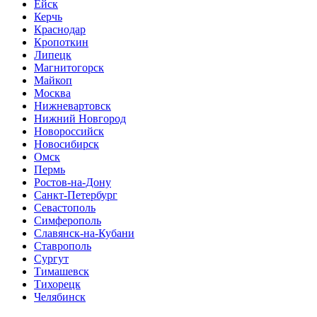
Ейск
Керчь
Краснодар
Кропоткин
Липецк
Магнитогорск
Майкоп
Москва
Нижневартовск
Нижний Новгород
Новороссийск
Новосибирск
Омск
Пермь
Ростов-на-Дону
Санкт-Петербург
Севастополь
Симферополь
Славянск-на-Кубани
Ставрополь
Сургут
Тимашевск
Тихорецк
Челябинск