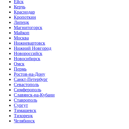
Ейск
Керчь
Краснодар
Кропоткин
Липецк
Магнитогорск
Майкоп
Москва
Нижневартовск
Нижний Новгород
Новороссийск
Новосибирск
Омск
Пермь
Ростов-на-Дону
Санкт-Петербург
Севастополь
Симферополь
Славянск-на-Кубани
Ставрополь
Сургут
Тимашевск
Тихорецк
Челябинск