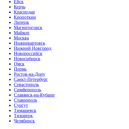
Ейск
Керчь
Краснодар
Кропоткин
Липецк
Магнитогорск
Майкоп
Москва
Нижневартовск
Нижний Новгород
Новороссийск
Новосибирск
Омск
Пермь
Ростов-на-Дону
Санкт-Петербург
Севастополь
Симферополь
Славянск-на-Кубани
Ставрополь
Сургут
Тимашевск
Тихорецк
Челябинск