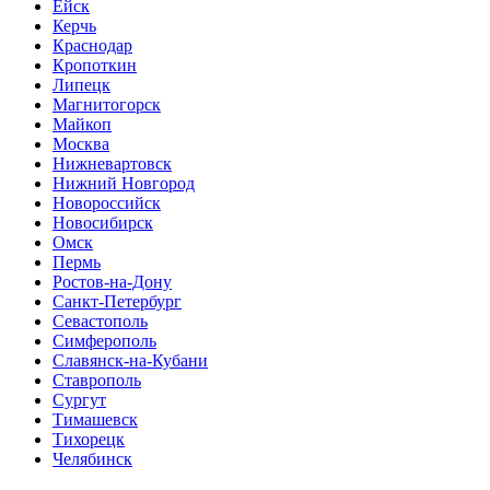
Ейск
Керчь
Краснодар
Кропоткин
Липецк
Магнитогорск
Майкоп
Москва
Нижневартовск
Нижний Новгород
Новороссийск
Новосибирск
Омск
Пермь
Ростов-на-Дону
Санкт-Петербург
Севастополь
Симферополь
Славянск-на-Кубани
Ставрополь
Сургут
Тимашевск
Тихорецк
Челябинск