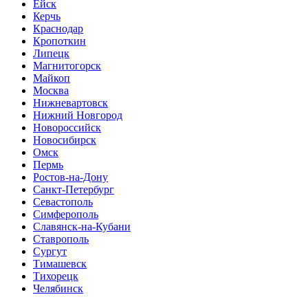
Ейск
Керчь
Краснодар
Кропоткин
Липецк
Магнитогорск
Майкоп
Москва
Нижневартовск
Нижний Новгород
Новороссийск
Новосибирск
Омск
Пермь
Ростов-на-Дону
Санкт-Петербург
Севастополь
Симферополь
Славянск-на-Кубани
Ставрополь
Сургут
Тимашевск
Тихорецк
Челябинск