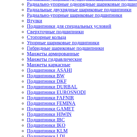
Радиально-упорные однорядные шариковые подши
Радиальные двухрядные шариковые подшипники
Радиально-упорные шариковые подшипники
Втулки
Подшипники для специальных условий
Сверхточные подшипники
Стопорные кольца
Упорные шариковые подшипники
Гибридные шариковые подшипники
Манжеты армированные
Манжеты гидравлические
Манжеты каркасные
Подшипники ASAHI
Подшипники BW
Подшипники DKF
Подшипники DURBAL
Подшипники EUROSNODI
Подшипники FAFNIR
Подшипники FEMINA
Подшипники GAMET
Подшипники HIWIN
Подшипники IBC
Подшипники IKO
Подшипники KLM
Подшипники LDI