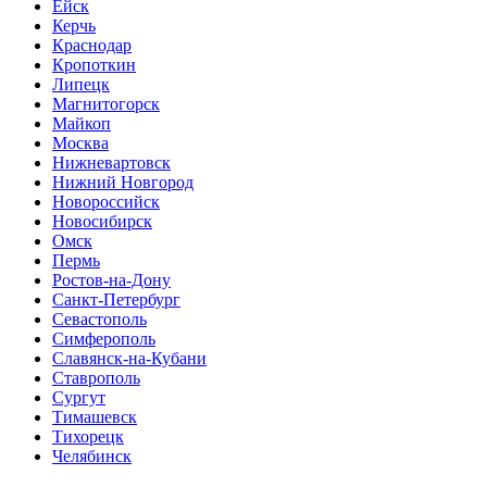
Ейск
Керчь
Краснодар
Кропоткин
Липецк
Магнитогорск
Майкоп
Москва
Нижневартовск
Нижний Новгород
Новороссийск
Новосибирск
Омск
Пермь
Ростов-на-Дону
Санкт-Петербург
Севастополь
Симферополь
Славянск-на-Кубани
Ставрополь
Сургут
Тимашевск
Тихорецк
Челябинск