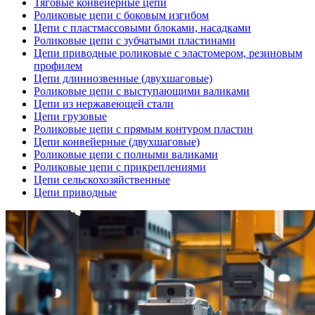
Тяговые конвейерные цепи
Роликовые цепи с боковым изгибом
Цепи с пластмассовыми блоками, насадками
Роликовые цепи с зубчатыми пластинами
Цепи приводные роликовые с эластомером, резиновым
профилем
Цепи длиннозвенные (двухшаговые)
Роликовые цепи с выступающими валиками
Цепи из нержавеющей стали
Цепи грузовые
Роликовые цепи с прямым контуром пластин
Цепи конвейерные (двухшаговые)
Роликовые цепи с полными валиками
Роликовые цепи с прикреплениями
Цепи сельскохозяйственные
Цепи приводные