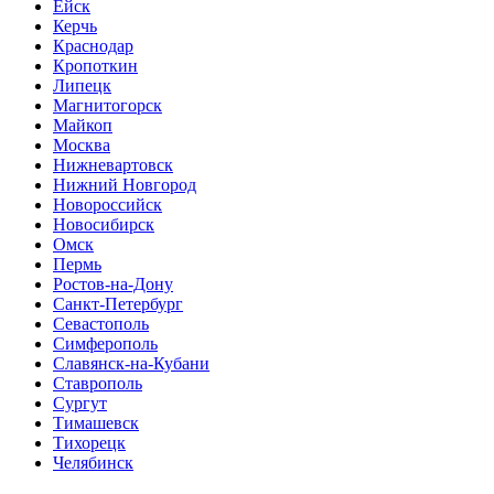
Ейск
Керчь
Краснодар
Кропоткин
Липецк
Магнитогорск
Майкоп
Москва
Нижневартовск
Нижний Новгород
Новороссийск
Новосибирск
Омск
Пермь
Ростов-на-Дону
Санкт-Петербург
Севастополь
Симферополь
Славянск-на-Кубани
Ставрополь
Сургут
Тимашевск
Тихорецк
Челябинск