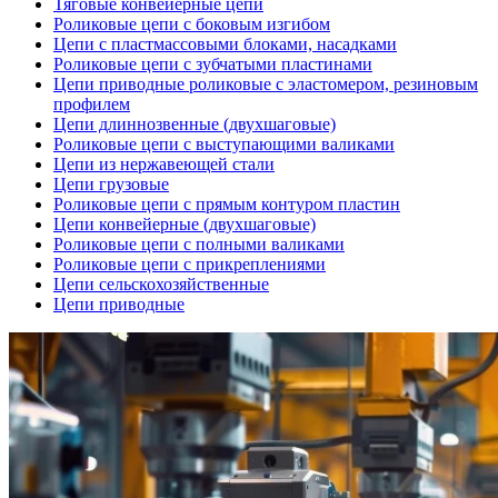
Тяговые конвейерные цепи
Роликовые цепи с боковым изгибом
Цепи с пластмассовыми блоками, насадками
Роликовые цепи с зубчатыми пластинами
Цепи приводные роликовые с эластомером, резиновым
профилем
Цепи длиннозвенные (двухшаговые)
Роликовые цепи с выступающими валиками
Цепи из нержавеющей стали
Цепи грузовые
Роликовые цепи с прямым контуром пластин
Цепи конвейерные (двухшаговые)
Роликовые цепи с полными валиками
Роликовые цепи с прикреплениями
Цепи сельскохозяйственные
Цепи приводные