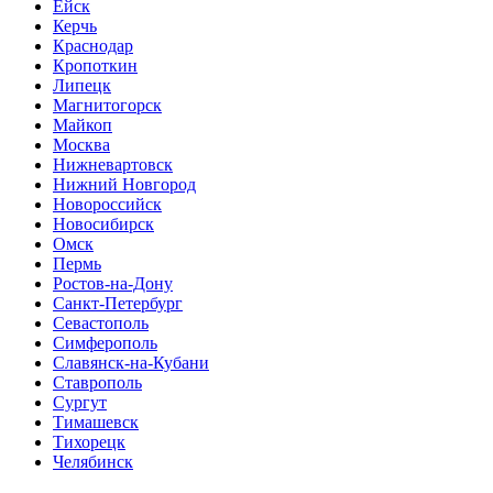
Ейск
Керчь
Краснодар
Кропоткин
Липецк
Магнитогорск
Майкоп
Москва
Нижневартовск
Нижний Новгород
Новороссийск
Новосибирск
Омск
Пермь
Ростов-на-Дону
Санкт-Петербург
Севастополь
Симферополь
Славянск-на-Кубани
Ставрополь
Сургут
Тимашевск
Тихорецк
Челябинск