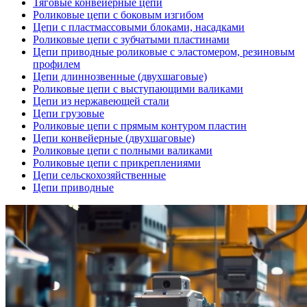
Тяговые конвейерные цепи
Роликовые цепи с боковым изгибом
Цепи с пластмассовыми блоками, насадками
Роликовые цепи с зубчатыми пластинами
Цепи приводные роликовые с эластомером, резиновым
профилем
Цепи длиннозвенные (двухшаговые)
Роликовые цепи с выступающими валиками
Цепи из нержавеющей стали
Цепи грузовые
Роликовые цепи с прямым контуром пластин
Цепи конвейерные (двухшаговые)
Роликовые цепи с полными валиками
Роликовые цепи с прикреплениями
Цепи сельскохозяйственные
Цепи приводные