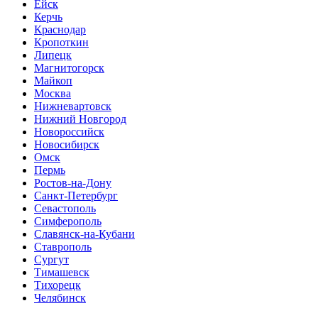
Ейск
Керчь
Краснодар
Кропоткин
Липецк
Магнитогорск
Майкоп
Москва
Нижневартовск
Нижний Новгород
Новороссийск
Новосибирск
Омск
Пермь
Ростов-на-Дону
Санкт-Петербург
Севастополь
Симферополь
Славянск-на-Кубани
Ставрополь
Сургут
Тимашевск
Тихорецк
Челябинск