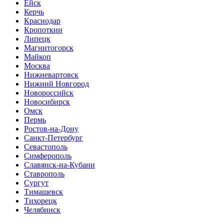
Ейск
Керчь
Краснодар
Кропоткин
Липецк
Магнитогорск
Майкоп
Москва
Нижневартовск
Нижний Новгород
Новороссийск
Новосибирск
Омск
Пермь
Ростов-на-Дону
Санкт-Петербург
Севастополь
Симферополь
Славянск-на-Кубани
Ставрополь
Сургут
Тимашевск
Тихорецк
Челябинск