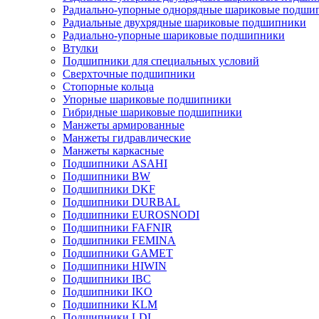
Радиально-упорные однорядные шариковые подши
Радиальные двухрядные шариковые подшипники
Радиально-упорные шариковые подшипники
Втулки
Подшипники для специальных условий
Сверхточные подшипники
Стопорные кольца
Упорные шариковые подшипники
Гибридные шариковые подшипники
Манжеты армированные
Манжеты гидравлические
Манжеты каркасные
Подшипники ASAHI
Подшипники BW
Подшипники DKF
Подшипники DURBAL
Подшипники EUROSNODI
Подшипники FAFNIR
Подшипники FEMINA
Подшипники GAMET
Подшипники HIWIN
Подшипники IBC
Подшипники IKO
Подшипники KLM
Подшипники LDI