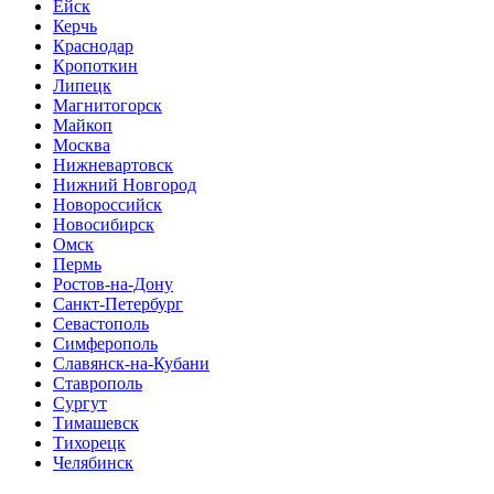
Ейск
Керчь
Краснодар
Кропоткин
Липецк
Магнитогорск
Майкоп
Москва
Нижневартовск
Нижний Новгород
Новороссийск
Новосибирск
Омск
Пермь
Ростов-на-Дону
Санкт-Петербург
Севастополь
Симферополь
Славянск-на-Кубани
Ставрополь
Сургут
Тимашевск
Тихорецк
Челябинск