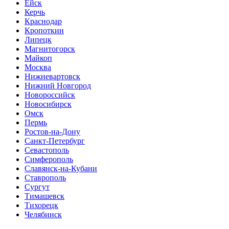
Ейск
Керчь
Краснодар
Кропоткин
Липецк
Магнитогорск
Майкоп
Москва
Нижневартовск
Нижний Новгород
Новороссийск
Новосибирск
Омск
Пермь
Ростов-на-Дону
Санкт-Петербург
Севастополь
Симферополь
Славянск-на-Кубани
Ставрополь
Сургут
Тимашевск
Тихорецк
Челябинск