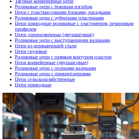
Тяговые конвейерные цепи
Роликовые цепи с боковым изгибом
Цепи с пластмассовыми блоками, насадками
Роликовые цепи с зубчатыми пластинами
Цепи приводные роликовые с эластомером, резиновым
профилем
Цепи длиннозвенные (двухшаговые)
Роликовые цепи с выступающими валиками
Цепи из нержавеющей стали
Цепи грузовые
Роликовые цепи с прямым контуром пластин
Цепи конвейерные (двухшаговые)
Роликовые цепи с полными валиками
Роликовые цепи с прикреплениями
Цепи сельскохозяйственные
Цепи приводные