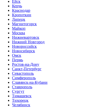
Ейск
Керчь
Краснодар
Кропоткин
Липецк
Магнитогорск
Майкоп
Москва
Нижневартовск
Нижний Новгород
Новороссийск
Новосибирск
Омск
Пермь
Ростов-на-Дону
Санкт-Петербург
Севастополь
Симферополь
Славянск-на-Кубани
Ставрополь
Сургут
Тимашевск
Тихорецк
Челябинск