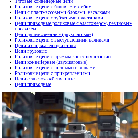
Тяговые конвейерные цепи
Роликовые цепи с боковым изгибом
Цепи с пластмассовыми блоками, насадками
Роликовые цепи с зубчатыми пластинами
Цепи приводные роликовые с эластомером, резиновым
профилем
Цепи длиннозвенные (двухшаговые)
Роликовые цепи с выступающими валиками
Цепи из нержавеющей стали
Цепи грузовые
Роликовые цепи с прямым контуром пластин
Цепи конвейерные (двухшаговые)
Роликовые цепи с полными валиками
Роликовые цепи с прикреплениями
Цепи сельскохозяйственные
Цепи приводные