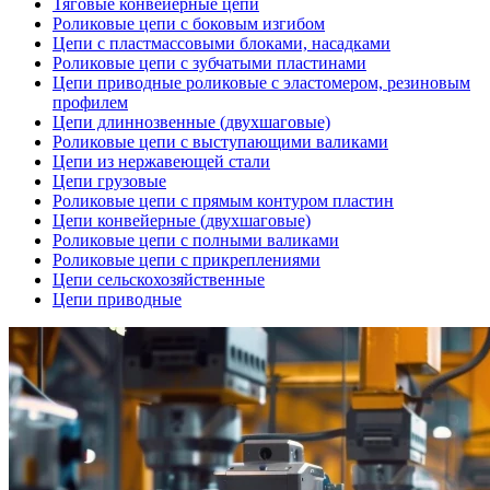
Тяговые конвейерные цепи
Роликовые цепи с боковым изгибом
Цепи с пластмассовыми блоками, насадками
Роликовые цепи с зубчатыми пластинами
Цепи приводные роликовые с эластомером, резиновым
профилем
Цепи длиннозвенные (двухшаговые)
Роликовые цепи с выступающими валиками
Цепи из нержавеющей стали
Цепи грузовые
Роликовые цепи с прямым контуром пластин
Цепи конвейерные (двухшаговые)
Роликовые цепи с полными валиками
Роликовые цепи с прикреплениями
Цепи сельскохозяйственные
Цепи приводные