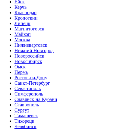
Ейск
Керчь
Краснодар
Кропоткин
Липецк
Магнитогорск
Майкоп
Москва
Нижневартовск
Нижний Новгород
Новороссийск
Новосибирск
Омск
Пермь
Ростов-на-Дону
Санкт-Петербург
Севастополь
Симферополь
Славянск-на-Кубани
Ставрополь
Сургут
Тимашевск
Тихорецк
Челябинск